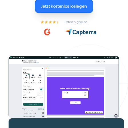
Jetzt kostenlos loslegen
Rated highly on